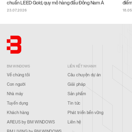
chuẩn LEED Gold, quy mô hàng đầu Đông Nam Á
điểm
23.07.2026
18.0
BM WINDOWS
LIÊN KẾT NHANH
Về chúng tôi
Câu chuyện dự án
Con người
Giải pháp
Nhà máy
Sản phẩm
Tuyển dụng
Tin tức
Khách hàng
Phát triển bền vững
AREUS by BM WINDOWS
Liên hệ
BM LIVING by BM WINDOWS