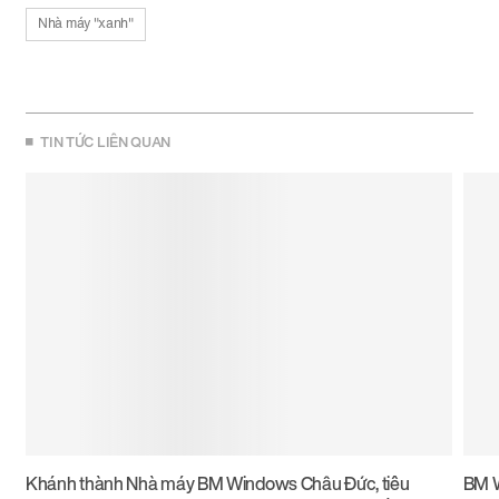
Nhà máy "xanh"
TIN TỨC LIÊN QUAN
Khánh thành Nhà máy BM Windows Châu Đức, tiêu
BM W