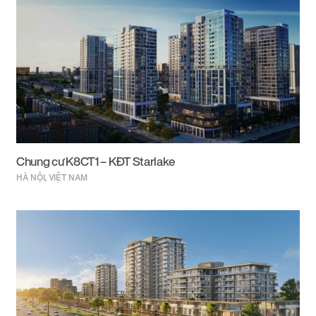
Chung cư K8CT1 – KĐT Starlake
HÀ NỘI, VIỆT NAM