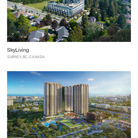
SkyLiving
SURREY, BC, CANADA