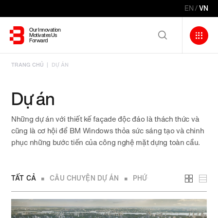
Nhảy
EN
VN
đến
nội
Our Innovation
Motivates Us
dung
Forward
TRANG CHỦ
DỰ ÁN
Combine
fields
Dự án
filter
TỪ KHÓA PHỔ BIẾN
Những dự án với thiết kế façade độc đáo là thách thức và
Hệ thống
cũng là cơ hội để BM Windows thỏa sức sáng tạo và chinh
BM Windows
phục những bước tiến của công nghệ mặt dựng toàn cầu.
TẤT CẢ
CÂU CHUYỆN DỰ ÁN
PHỨC HỢP TTTM & CĂN