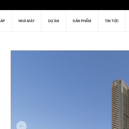
HÁP
NHÀ MÁY
DỰ ÁN
SẢN PHẨM
TIN TỨC