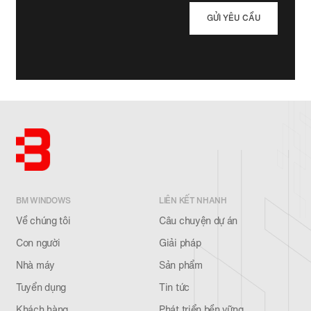
file
only.
256
MB
limit.
Allowed
types:
pdf.
BM WINDOWS
LIÊN KẾT NHANH
Về chúng tôi
Câu chuyện dự án
Con người
Giải pháp
Nhà máy
Sản phẩm
Tuyển dụng
Tin tức
Khách hàng
Phát triển bền vững