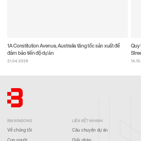
1A Constitution Avenue, Australia tăng tốc sản xuất để
Quy 
đảm bảo tiến độ dự án
Stre
21.04.2026
14.10
BM WINDOWS
LIÊN KẾT NHANH
Về chúng tôi
Câu chuyện dự án
Con người
Giải pháp