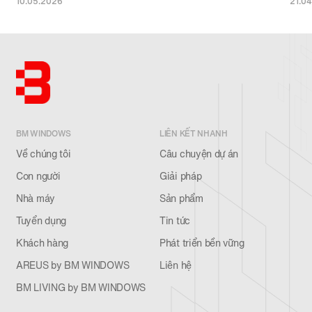
10.05.2026
21.0
BM WINDOWS
LIÊN KẾT NHANH
Về chúng tôi
Câu chuyện dự án
Con người
Giải pháp
Nhà máy
Sản phẩm
Tuyển dụng
Tin tức
Khách hàng
Phát triển bền vững
AREUS by BM WINDOWS
Liên hệ
BM LIVING by BM WINDOWS