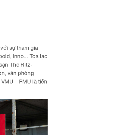
với sự tham gia
pold, Inno… Tọa lạc
 sạn The Ritz-
gon, văn phòng
h VMU – PMU là tiền