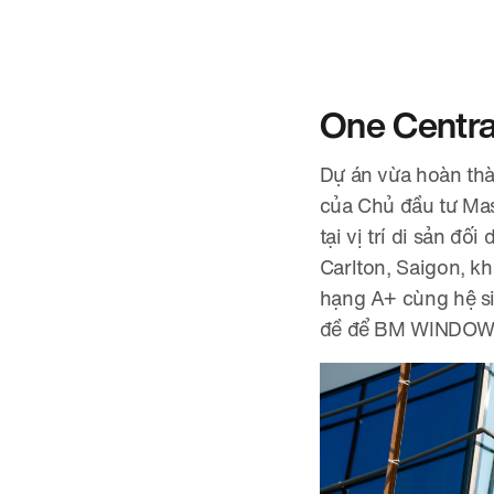
One Centra
Dự án vừa hoàn th
của Chủ đầu tư Mas
tại vị trí di sản đ
Carlton, Saigon, k
hạng A+ cùng hệ si
đề để BM WINDOWS s