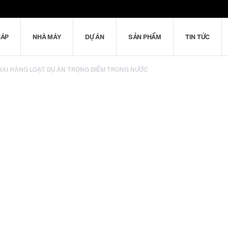
HÁP
NHÀ MÁY
DỰ ÁN
SẢN PHẨM
TIN TỨC
HAI HÀNG LOẠT DỰ ÁN TRỌNG ĐIỂM TRONG NƯỚC