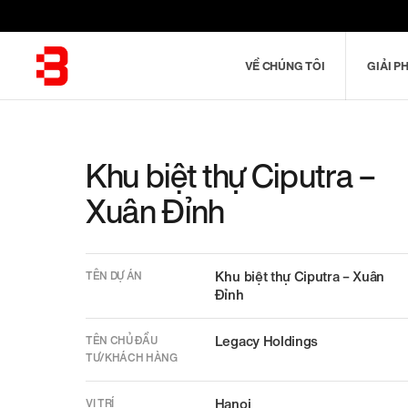
Nhảy
đến
nội
VỀ CHÚNG TÔI
GIẢI P
dung
Combine
Khu biệt thự Ciputra –
fields
Xuân Đỉnh
filter
TỪ KHÓA PHỔ BIẾN
Khu biệt thự Ciputra – Xuân
TÊN DỰ ÁN
Hệ thống
Đỉnh
BM Windows
Legacy Holdings
TÊN CHỦ ĐẦU
TƯ/KHÁCH HÀNG
Hanoi
VỊ TRÍ