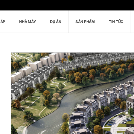
HÁP
NHÀ MÁY
DỰ ÁN
SẢN PHẨM
TIN TỨC