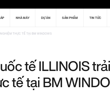
HÁP
NHÀ MÁY
DỰ ÁN
SẢN PHẨM
TIN TỨC
ẢI NGHIỆM THỰC TẾ TẠI BM WINDOWS
uốc tế ILLINOIS trả
ực tế tại BM WIN