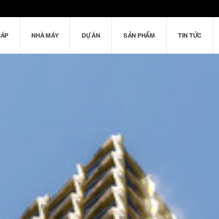
HÁP
NHÀ MÁY
DỰ ÁN
SẢN PHẨM
TIN TỨC