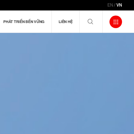
EN
VN
PHÁT TRIỂN BỀN VỮNG
LIÊN HỆ